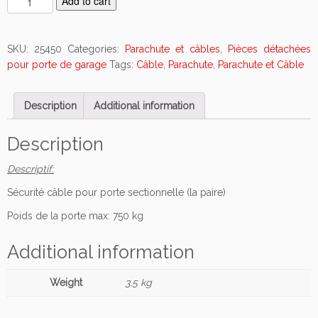
Add to cart
a
r
a
SKU:
25450
Categories:
Parachute et câbles
,
Pièces détachées
c
pour porte de garage
Tags:
Câble
,
Parachute
,
Parachute et Câble
h
u
Description
Additional information
t
e
c
Description
â
Descriptif:
b
l
Sécurité câble pour porte sectionnelle (la paire)
e
Poids de la porte max: 750 kg
n
o
Additional information
n
-
r
Weight
3,5 kg
é
g