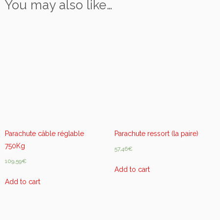
You may also like…
l
a
b
l
e
(l
a
p
a
i
r
e)
Parachute câble réglable
Parachute ressort (la paire)
q
u
750Kg
57,46
€
a
109,59
€
n
Add to cart
t
Add to cart
i
t
y