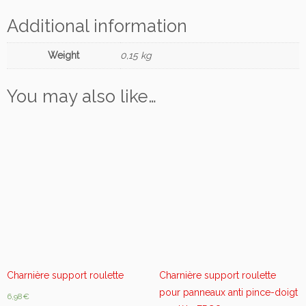
e
Additional information
a
u
Weight
0,15 kg
x
a
n
You may also like…
t
i
p
i
n
c
e
-
d
o
i
g
Charnière support roulette
Charnière support roulette
t
pour panneaux anti pince-doigt
6,98
€
q