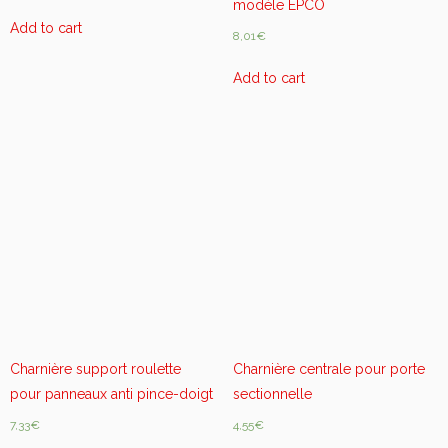
modèle EPCO
u
Add to cart
a
8,01
€
n
Add to cart
t
i
t
y
Charnière support roulette
Charnière centrale pour porte
pour panneaux anti pince-doigt
sectionnelle
7,33
€
4,55
€