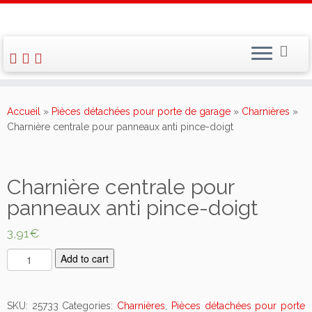
Skip
to
Accueil
»
Pièces détachées pour porte de garage
»
Charnières
»
content
Charnière centrale pour panneaux anti pince-doigt
Charnière centrale pour
panneaux anti pince-doigt
3,91
€
C
Add to cart
h
a
r
SKU:
25733
Categories:
Charnières
,
Pièces détachées pour porte