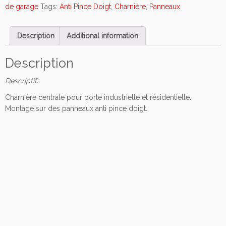
n
de garage
Tags:
Anti Pince Doigt
,
Charnière
,
Panneaux
i
è
Description
Additional information
r
e
c
Description
e
Descriptif:
n
t
Charnière centrale pour porte industrielle et résidentielle.
r
Montage sur des panneaux anti pince doigt.
a
l
e
p
o
u
r
p
a
n
n