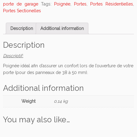
n
porte de garage
Tags:
Poignée
,
Portes
,
Portes Résidentielles
,
é
Portes Sectionelles
e
p
Description
Additional information
o
u
r
Description
p
Descriptif:
o
r
Poignée idéal afin d’assurer un confort lors de l’ouverture de votre
t
porte (pour des panneaux de 38 à 50 mm).
e
s
Additional information
e
c
Weight
0,14 kg
t
i
o
You may also like…
n
n
e