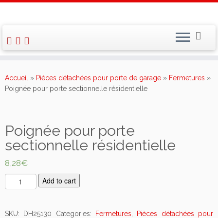
Skip
to
Accueil
»
Pièces détachées pour porte de garage
»
Fermetures
»
content
Poignée pour porte sectionnelle résidentielle
Poignée pour porte
sectionnelle résidentielle
8,28
€
P
Add to cart
o
i
g
SKU:
DH25130
Categories:
Fermetures
,
Pièces détachées pour