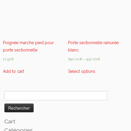
t
i
t
y
Poignée marche pied pour
Porte sectionnelle rainurée
porte sectionnelle
blanc
12,92
€
692,00
€
–
932,00
€
Add to cart
Select options
Rechercher :
Cart
Catégories