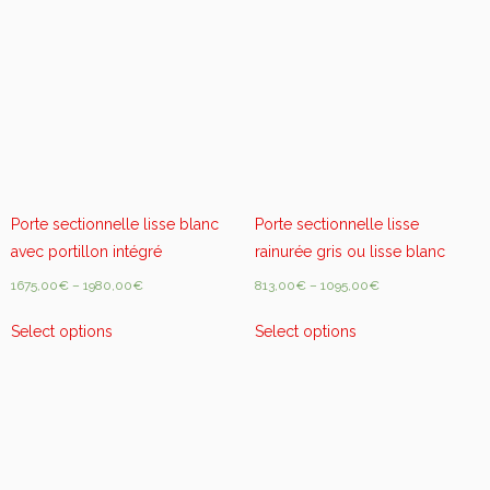
l
l
e
r
é
s
i
d
e
Porte sectionnelle lisse blanc
Porte sectionnelle lisse
n
avec portillon intégré
rainurée gris ou lisse blanc
t
1675,00
€
–
1980,00
€
813,00
€
–
1095,00
€
i
e
Select options
Select options
l
l
e
q
u
a
n