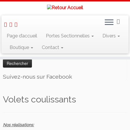
Skip
Page d’accueil
Portes Sectionnelles
Divers
to
Accueil
»
Divers
»
Volets coulissants
content
Boutique
Contact
Rechercher :
Suivez-nous sur Facebook
Volets coulissants
Nos réalisations: