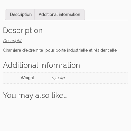
i
è
Description
Additional information
r
e
C
Description
r
Descriptif:
a
w
Charnière d’extrémité pour porte industrielle et résidentielle.
f
o
Additional information
r
d
Weight
0,21 kg
s
u
p
You may also like…
p
o
r
t
r