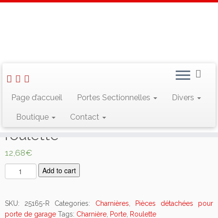
Skip
to
Accueil
»
Pièces détachées pour porte de garage
»
Charnières
»
content
Charnière Crawford support roulette
Page d’accueil
Portes Sectionnelles
Divers
Charnière Crawford support
Boutique
Contact
roulette
12,68
€
C
Add to cart
h
a
r
SKU:
25165-R
Categories:
Charnières
,
Pièces détachées pour
n
porte de garage
Tags:
Charnière
,
Porte
,
Roulette