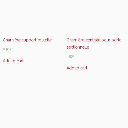
o
u
l
e
t
t
e
Charnière support roulette
Charnière centrale pour porte
q
sectionnelle
6,98
€
u
4,55
€
a
Add to cart
n
Add to cart
t
i
t
y