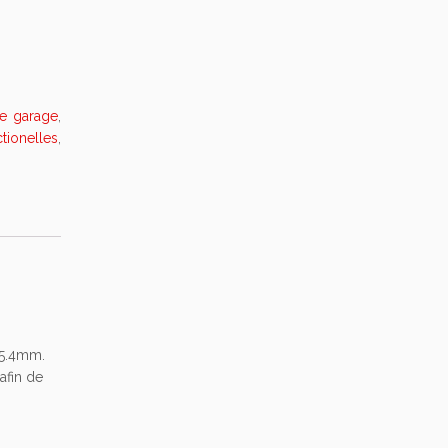
de garage
,
tionelles
,
25.4mm.
afin de