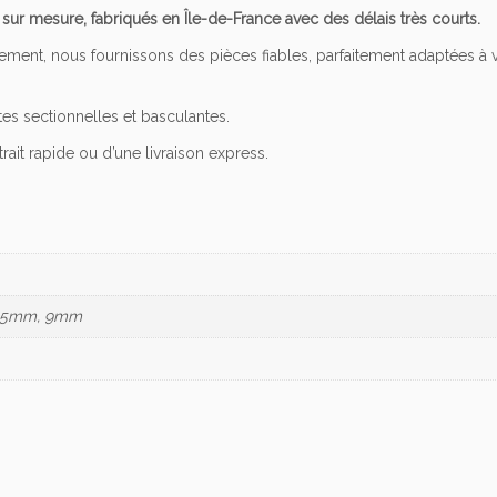
t
ur mesure, fabriqués en Île-de-France avec des délais très courts.
i
ment, nous fournissons des pièces fiables, parfaitement adaptées à 
o
n
n
es sectionnelles et basculantes.
e
rait rapide ou d’une livraison express.
l
l
e
D
i
n
t
8,5mm, 9mm
e
r
i
e
u
r
9