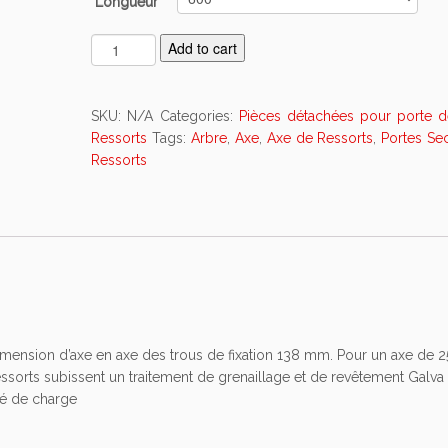
Longueur
R
Add to cart
e
s
s
SKU:
N/A
Categories:
Pièces détachées pour porte 
o
Ressorts
Tags:
Arbre
,
Axe
,
Axe de Ressorts
,
Portes Sec
r
Ressorts
t
p
o
u
r
p
o
r
t
Dimension d’axe en axe des trous de fixation 138 mm. Pour un axe de 
e
sorts subissent un traitement de grenaillage et de revêtement Galva 
s
té de charge
e
c