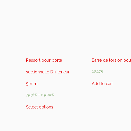
5
m
m
q
u
a
n
t
i
t
Ressort pour porte
Barre de torsion pou
y
28,27
€
s
sectionnelle D interieur
Add to cart
51mm
79,56
€
–
119,00
€
Select options