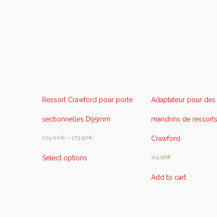
Ressort Crawford pour porte
Adaptateur pour des
sectionnelles D95mm
mandrins de ressort
109,00
€
–
173,50
€
Crawford
115,96
€
Select options
Add to cart