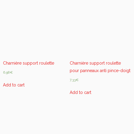
y
Charnière support roulette
Charnière support roulette
pour panneaux anti pince-doigt
6,98
€
7,33
€
Add to cart
Add to cart