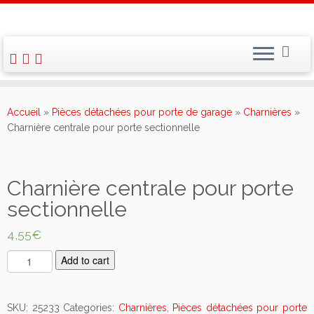
Skip
to
Accueil
»
Pièces détachées pour porte de garage
»
Charnières
»
content
Charnière centrale pour porte sectionnelle
Charnière centrale pour porte
sectionnelle
4,55
€
C
Add to cart
h
a
r
SKU:
25233
Categories:
Charnières
,
Pièces détachées pour porte