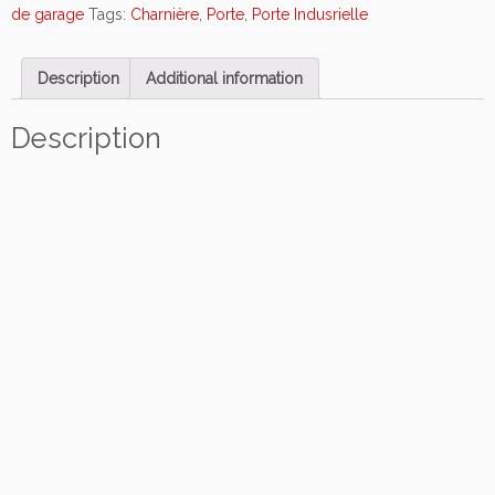
n
de garage
Tags:
Charnière
,
Porte
,
Porte Indusrielle
i
è
Description
Additional information
r
e
c
Description
e
n
t
r
a
l
e
p
o
u
r
p
o
r
t