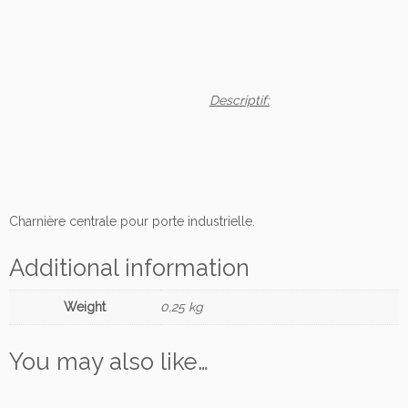
e
s
e
c
t
Descriptif:
i
o
n
n
e
l
Charnière centrale pour porte industrielle.
l
e
Additional information
q
u
Weight
0,25 kg
a
n
You may also like…
t
i
t