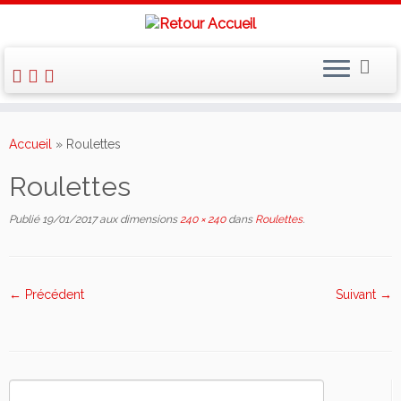
Skip
to
Accueil
»
Roulettes
content
Roulettes
Publié
19/01/2017
aux dimensions
240 × 240
dans
Roulettes
.
← Précédent
Suivant →
Rechercher :