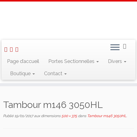
Skip
to
Accueil
»
Tambour m146 3050HL
content
Rechercher :
Page d’accueil
Portes Sectionnelles
Divers
Boutique
Contact
Suivez-nous sur Facebook
Tambour m146 3050HL
Publié
19/01/2017
aux dimensions
500 × 375
dans
Tambour m146 3050HL
.