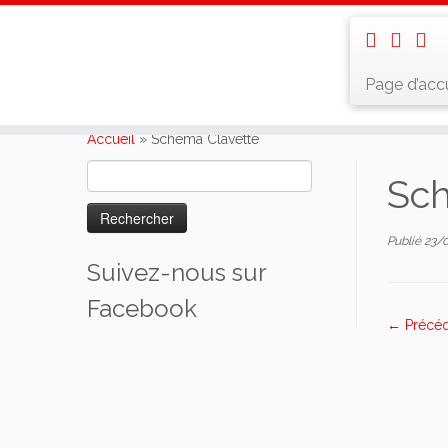
Page d’accu
Skip
to
Accueil
»
Schéma Clavette
content
Rechercher :
Sch
Publié
23/
Suivez-nous sur
Facebook
← Précé