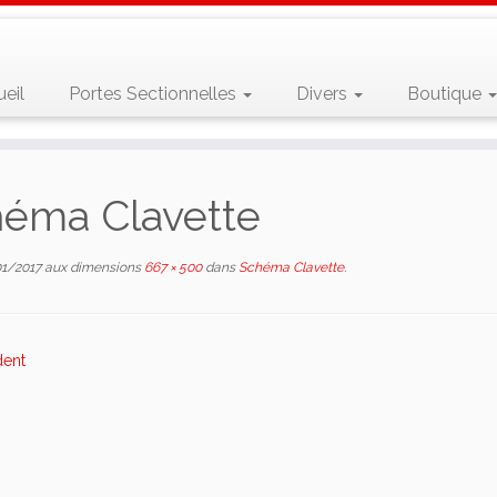
eil
Portes Sectionnelles
Divers
Boutique
éma Clavette
01/2017
aux dimensions
667 × 500
dans
Schéma Clavette
.
dent