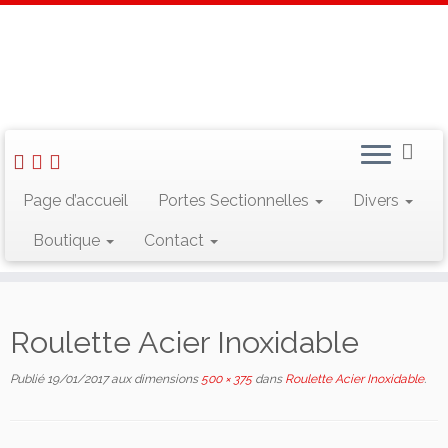
Skip
to
Accueil
»
Roulette Acier Inoxidable
content
Rechercher :
Page d’accueil
Portes Sectionnelles
Divers
Boutique
Contact
Suivez-nous sur Facebook
Roulette Acier Inoxidable
Publié
19/01/2017
aux dimensions
500 × 375
dans
Roulette Acier Inoxidable
.