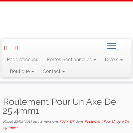
Skip
to
Accueil
»
Roulement Pour Un Axe De 25.4mm1
content
Rechercher :
Page d’accueil
Portes Sectionnelles
Divers
Boutique
Contact
Suivez-nous sur Facebook
Roulement Pour Un Axe De
25.4mm1
Publié
27/01/2017
aux dimensions
500 × 375
dans
Roulement Pour Un Axe De
25.4mm1
.