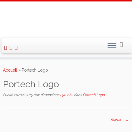
Skip
to
Accueil
»
Portech Logo
content
Portech Logo
Publié
20/02/2015
aux dimensions
250 × 62
dans
Portech Logo
.
Suivant →