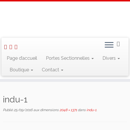
Skip
to
Accueil
»
indu-1
content
Rechercher :
Page d’accueil
Portes Sectionnelles
Divers
Boutique
Contact
Suivez-nous sur Facebook
indu-1
Publié
25/09/2016
aux dimensions
2048 × 1371
dans
indu-1
.