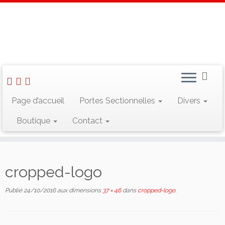
Skip
to
Accueil
»
cropped-logo
content
Rechercher :
Page d’accueil
Portes Sectionnelles
Divers
Boutique
Contact
Suivez-nous sur Facebook
cropped-logo
Publié
24/10/2016
aux dimensions
37 × 46
dans
cropped-logo
.