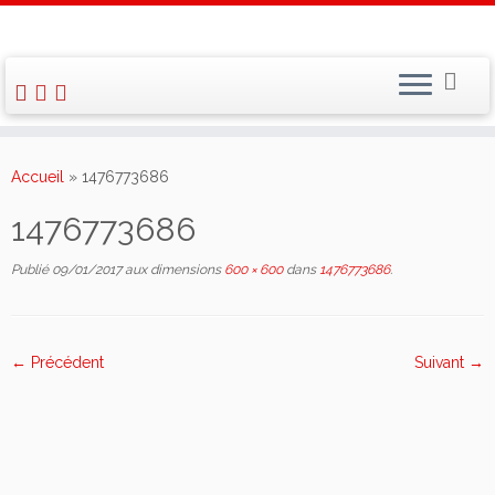
Skip
to
Accueil
»
1476773686
content
1476773686
Publié
09/01/2017
aux dimensions
600 × 600
dans
1476773686
.
← Précédent
Suivant →