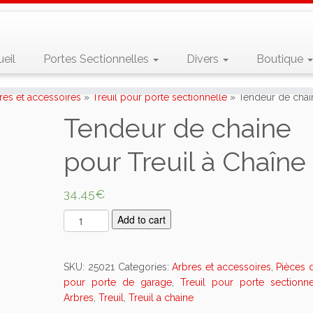
eil
Portes Sectionnelles
Divers
Boutique
res et accessoires
»
Treuil pour porte sectionnelle
»
Tendeur de chain
Tendeur de chaine
pour Treuil à Chaîne
34,45
€
T
Add to cart
e
n
d
SKU:
25021
Categories:
Arbres et accessoires
,
Pièces 
e
pour porte de garage
,
Treuil pour porte sectionne
u
Arbres
,
Treuil
,
Treuil a chaine
r