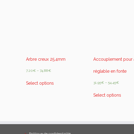
Arbre creux 25,4mm
Accouplement pour a
7,20
€
–
74,88
€
réglable en fonte
31,95
€
–
54,45
€
Select options
Select options
Politique de confidentialité