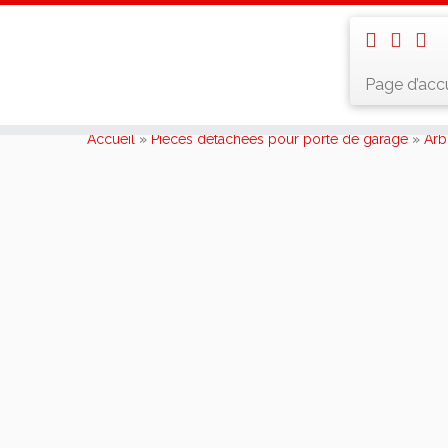
Page d’accu
Skip
to
Accueil
»
Pièces détachées pour porte de garage
»
Arb
content