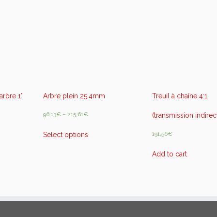
h
a
î
n
e
q
u
a
n
rbre 1″
Arbre plein 25.4mm
Treuil à chaîne 4:1
t
i
96,13
€
–
215,61
€
(transmission indirec
t
y
191,56
€
Select options
Add to cart