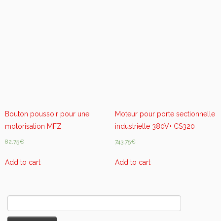
e
u
r
e
m
b
r
o
c
h
a
Bouton poussoir pour une
Moteur pour porte sectionnelle
b
motorisation MFZ
industrielle 380V+ CS320
l
82,75
€
743,75
€
e
1
Add to cart
Add to cart
c
a
n
a
Rechercher :
l
8