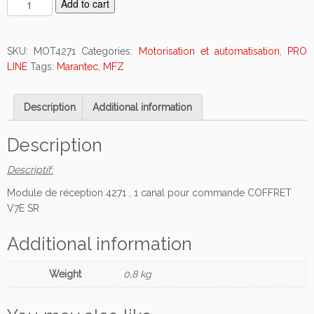
M
Add to cart
o
d
u
SKU:
MOT4271
Categories:
Motorisation et automatisation
,
PRO
l
LINE
Tags:
Marantec
,
MFZ
e
d
Description
Additional information
e
r
é
Description
c
Descriptif:
e
p
Module de réception 4271 , 1 canal pour commande COFFRET
t
V7E SR
i
o
Additional information
n
P
Weight
0,8 kg
R
O
-