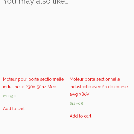
You may also like…
L
I
N
E
8
6
8
M
h
z
C
N
Moteur pour porte sectionnelle
Moteur porte sectionnelle
D
industrielle 230V 50hz Mec
industrielle avec fin de course
1
awg 380V
618,75
€
r
é
612,50
€
Add to cart
c
Add to cart
e
p
t