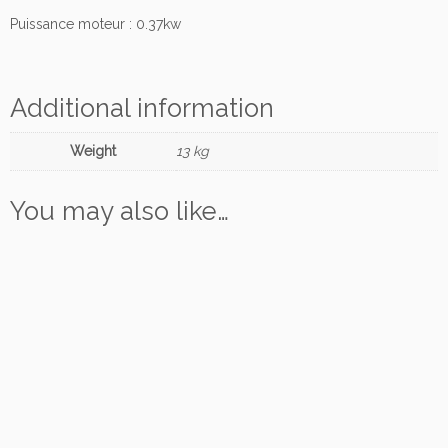
0
Puissance moteur : 0.37kw
h
z
M
Additional information
e
c
Weight
13 kg
q
u
a
You may also like…
n
t
i
t
y