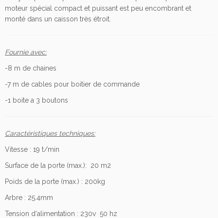
e
moteur spécial compact et puissant est peu encombrant et
l
monté dans un caisson très étroit.
l
e
i
Fournie avec:
n
d
-8 m de chaines
u
-7 m de cables pour boitier de commande
s
t
-1 boite a 3 boutons
r
i
e
Caractéristiques techniques:
l
Vitesse : 19 t/min
l
e
Surface de la porte (max.): 20 m2
2
Poids de la porte (max.) : 200kg
3
0
Arbre : 25.4mm
V
Tension d‘alimentation : 230v 50 hz
5