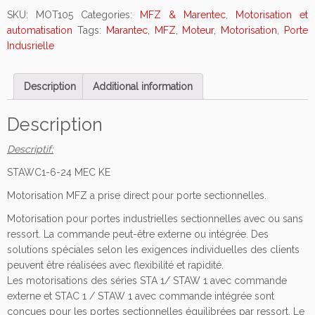
e
SKU:
MOT105
Categories:
MFZ & Marentec
,
Motorisation et
u
automatisation
Tags:
Marantec
,
MFZ
,
Moteur
,
Motorisation
,
Porte
r
Indusrielle
p
o
Description
Additional information
u
r
p
Description
o
Descriptif:
r
t
STAWC1-6-24 MEC KE
e
Motorisation MFZ a prise direct pour porte sectionnelles.
s
e
Motorisation pour portes industrielles sectionnelles avec ou sans
c
ressort. La commande peut-être externe ou intégrée. Des
t
solutions spéciales selon les exigences individuelles des clients
i
peuvent être réalisées avec flexibilité et rapidité.
o
Les motorisations des séries STA 1/ STAW 1 avec commande
n
externe et STAC 1 / STAW 1 avec commande intégrée sont
n
conçues pour les portes sectionnelles équilibrées par ressort. Le