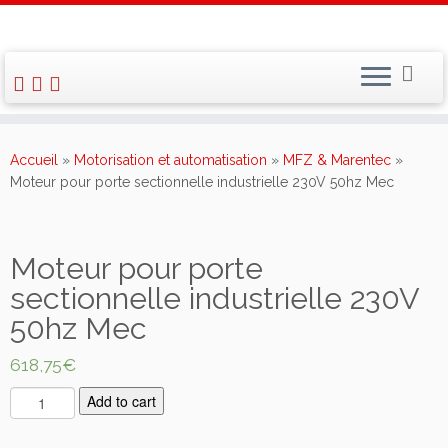
Skip
to
Accueil
»
Motorisation et automatisation
»
MFZ & Marentec
»
content
Moteur pour porte sectionnelle industrielle 230V 50hz Mec
Moteur pour porte
sectionnelle industrielle 230V
50hz Mec
618,75
€
M
Add to cart
o
t