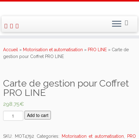
Skip
to
Accueil
»
Motorisation et automatisation
»
PRO LINE
»
Carte de
content
gestion pour Coffret PRO LINE
Carte de gestion pour Coffret
PRO LINE
298,75
€
C
Add to cart
a
r
t
SKU:
MOT4792
Categories:
Motorisation et automatisation
,
PRO