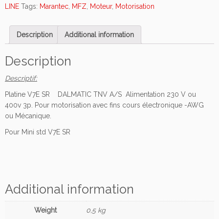
e
LINE
Tags:
Marantec
,
MFZ
,
Moteur
,
Motorisation
d
e
Description
Additional information
g
e
s
Description
t
Descriptif:
i
o
Platine V7E SR DALMATIC TNV A/S Alimentation 230 V ou
n
400v 3p. Pour motorisation avec fins cours électronique -AWG
p
ou Mécanique.
o
Pour Mini std V7E SR
u
r
C
o
f
Additional information
f
r
e
Weight
0,5 kg
t