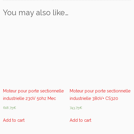
P
You may also like…
R
O
L
I
N
E
q
u
a
n
t
i
Moteur pour porte sectionnelle
Moteur pour porte sectionnelle
t
y
industrielle 230V 50hz Mec
industrielle 380V+ CS320
618,75
€
743,75
€
Add to cart
Add to cart