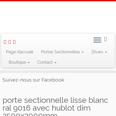
Skip
to
Accueil
»
Portes Sectionnelles
»
Porte de garage sectionnelles
content
résidentielles
»
porte sectionnelle lisse blanc ral 9016 avec
hublot dim 2500x2000mm
Page d’accueil
Portes Sectionnelles
Divers
Rechercher :
Boutique
Contact
Suivez-nous sur Facebook
porte sectionnelle lisse blanc
ral 9016 avec hublot dim
2500x2000mm