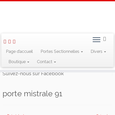
Skip
to
Accueil
»
Portes Sectionnelles
»
Porte de garage sectionnelles
content
résidentielles
»
porte mistrale 91
Rechercher :
Page d’accueil
Portes Sectionnelles
Divers
Boutique
Contact
Suivez-nous sur Facebook
porte mistrale 91