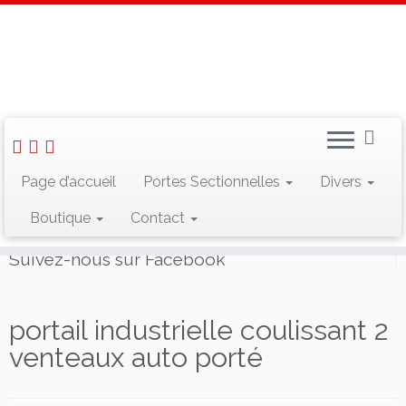
Skip
to
Accueil
»
Portail ALU
»
portail industrielle coulissant 2 venteaux
content
auto porté
Rechercher :
Page d’accueil
Portes Sectionnelles
Divers
Boutique
Contact
Suivez-nous sur Facebook
portail industrielle coulissant 2
venteaux auto porté