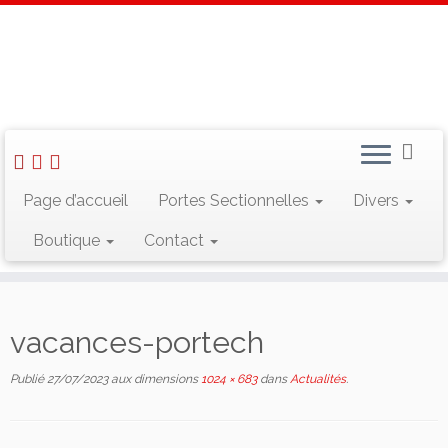
Skip
to
Accueil
»
Actualités
»
vacances-portech
content
Rechercher :
Page d’accueil
Portes Sectionnelles
Divers
Boutique
Contact
Suivez-nous sur Facebook
vacances-portech
Publié
27/07/2023
aux dimensions
1024 × 683
dans
Actualités
.