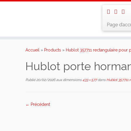
Page d’accu
Skip
to
Accueil
»
Products
»
Hublot 357711 rectangulaire pour 
content
Hublot porte horman
Publié
20/02/2026
aux dimensions
433 × 577
dans
Hublot 357711 r
← Précédent