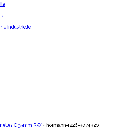
lle
le
me industrielle
onnelles D95mm RW
»
hormann-r226-3074320