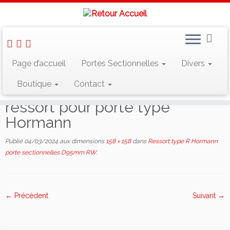
Skip
Page d’accueil
Portes Sectionnelles
Divers
to
Accueil
»
Products
»
Ressort type R Hormann porte sectionnelles
content
D95mm RW
»
ressort pour porte type Hormann
Boutique
Contact
ressort pour porte type
Hormann
Publié
04/03/2024
aux dimensions
158 × 158
dans
Ressort type R Hormann
porte sectionnelles D95mm RW
.
← Précédent
Suivant →