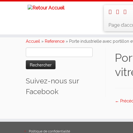
Page d’accu
Skip
to
Accueil
»
Reference
»
Porte industrielle avec portillon 
content
Rechercher :
Por
vit
Suivez-nous sur
Facebook
← Précé
Politique de confidentialité