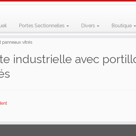
eil
Portes Sectionnelles
Divers
Boutique
et panneaux vitrés
te industrielle avec porti
rés
dent