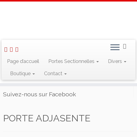
Skip
to
Accueil
»
Portes Sectionnelles
»
Portes sectionnelles industrielles
content
»
Panneaux pour portes sectionnelles industrielle
»
PORTE
ADJASENTE
Page d’accueil
Portes Sectionnelles
Divers
Rechercher :
Boutique
Contact
Suivez-nous sur Facebook
PORTE ADJASENTE