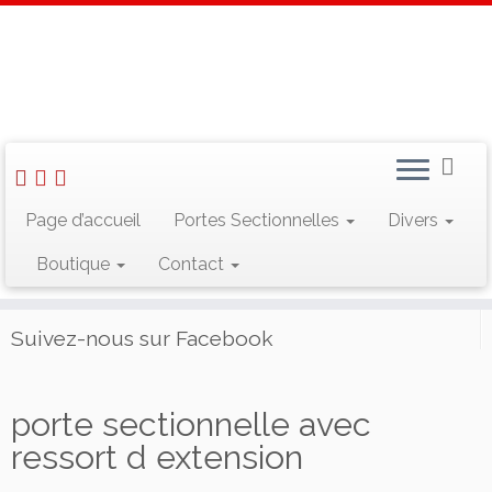
Skip
to
Accueil
»
Portes Sectionnelles
»
Porte de garage sectionnelles
content
résidentielles
»
Différents systèmes d’ouvertures
»
porte
sectionnelle avec ressort d extension
Page d’accueil
Portes Sectionnelles
Divers
Rechercher :
Boutique
Contact
Suivez-nous sur Facebook
porte sectionnelle avec
ressort d extension