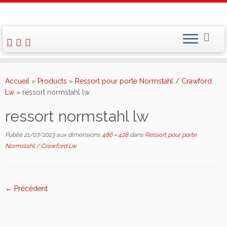
Skip
to
Accueil
»
Products
»
Ressort pour porte Normstahl / Crawford
content
Lw
»
ressort normstahl lw
ressort normstahl lw
Publié
21/07/2023
aux dimensions
486 × 428
dans
Ressort pour porte
Normstahl / Crawford Lw
.
← Précédent